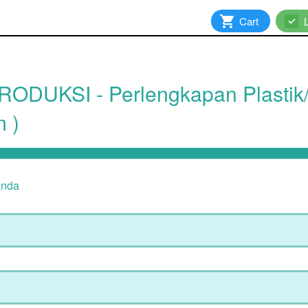
`
Cart
`
ODUKSI - Perlengkapan Plasti
 )
anda