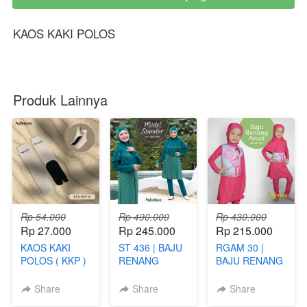
KAOS KAKI POLOS
Produk Lainnya
Rp 54.000
Rp 490.000
Rp 430.000
Rp 27.000
Rp 245.000
Rp 215.000
KAOS KAKI
ST 436 | BAJU
RGAM 30 |
POLOS ( KKP )
RENANG
BAJU RENANG
DEWASA
ANAK
MUSLIMAH
PEREMPUAN
Share
Share
Share