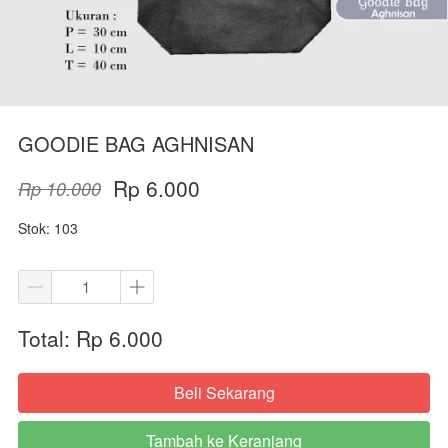
GOODIE BAG AGHNISAN
Rp 6.000
Rp 10.000
Stok: 103
Total: Rp 6.000
Beli Sekarang
`
Tambah ke Keranjang
`