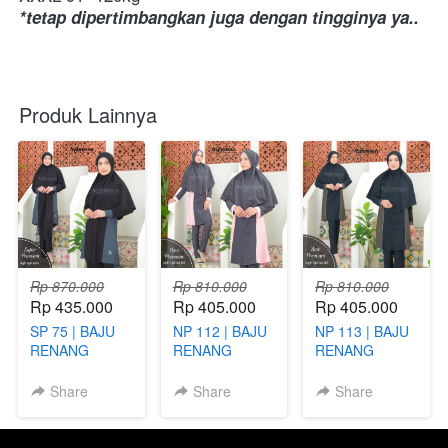
*tetap dipertimbangkan juga dengan
Produk Lainnya
Rp 870.000
Rp 810.000
Rp 810.000
Rp 435.000
Rp 405.000
Rp 405.000
SP 75 | BAJU
NP 112 | BAJU
NP 113 | BAJU
RENANG
RENANG
RENANG
DEWASA
DEWASA
DEWASA
MUSLIMAH
MUSLIMAH
MUSLIMAH
Share
Share
Share