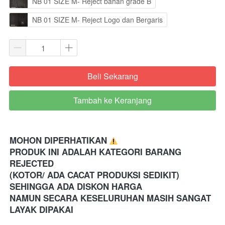
NB 01 SIZE M- Reject bahan grade B
NB 01 SIZE M- Reject Logo dan Bergaris
Beli Sekarang
`
Tambah ke Keranjang
`
MOHON DIPERHATIKAN 
PRODUK INI ADALAH KATEGORI BARANG 
REJECTED 
(KOTOR/ ADA CACAT PRODUKSI SEDIKIT) 
SEHINGGA ADA DISKON HARGA
NAMUN SECARA KESELURUHAN MASIH SANGAT 
LAYAK DIPAKAI