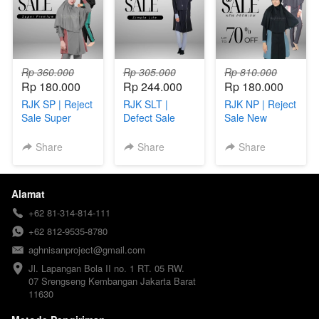
Rp 360.000
Rp 305.000
Rp 810.000
Rp 180.000
Rp 244.000
Rp 180.000
RJK SP | Reject
RJK SLT |
RJK NP | Reject
Sale Super
Defect Sale
Sale New
Premium
Simple Lite Tali
Premium
Share
Share
Share
Alamat
+62 81-314-814-111
+62 812-9535-8780
aghnisanproject@gmail.com
Jl. Lapangan Bola II no. 1 RT. 05 RW. 
07 Srengseng Kembangan Jakarta Barat 
11630