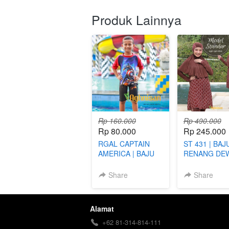
Produk Lainnya
Rp 160.000
Rp 490.000
Rp 80.000
Rp 245.000
RGAL CAPTAIN
ST 431 | BAJ
AMERICA | BAJU
RENANG DE
RENANG ANAK
MUSLIMAH
LAKI-LAKI
Share
Share
Alamat
+62 81-314-814-111