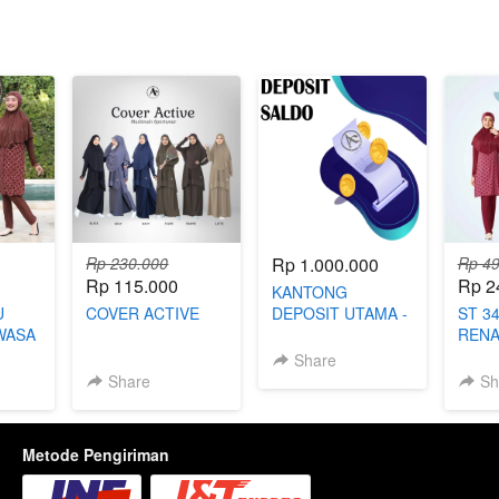
Rp 230.000
Rp 1.000.000
Rp 49
Rp 115.000
Rp 2
KANTONG
U
COVER ACTIVE
DEPOSIT UTAMA -
ST 34
WASA
KHUSUS MITRA
RENA
MUSL
Share
Share
Sh
Metode Pengiriman