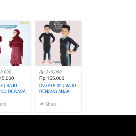
0.000
Rp 310.000
45.000
Rp 155.000
8 | BAJU
DVGATK 09 | BAJU
NG DEWASA
RENANG ANAK
IMAH
LAKI-LAKI
are
Share