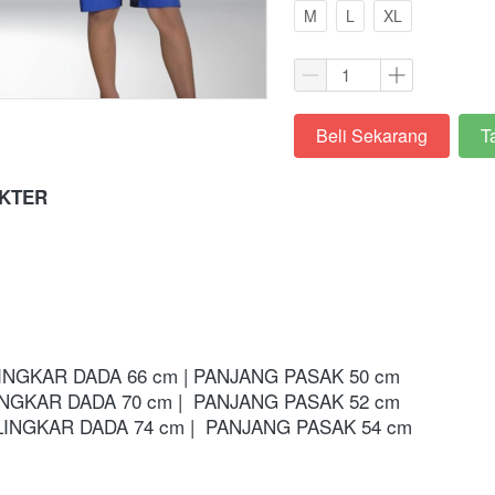
M
L
XL
Beli Sekarang
T
`
`
KTER 
LINGKAR DADA 66 cm | PANJANG PASAK 50 cm
INGKAR DADA 70 cm | 
PANJANG PASAK 52 cm
LINGKAR DADA 74 cm | 
PANJANG PASAK 54 cm