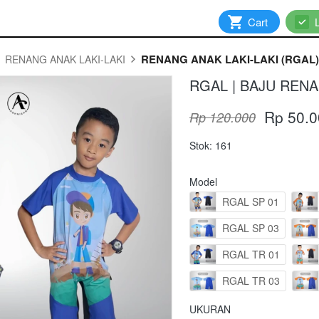
`
Cart
`
RENANG ANAK LAKI-LAKI (RGAL)
RENANG ANAK LAKI-LAKI
RGAL | BAJU RENA
Rp 50.0
Rp 120.000
Stok: 161
Model
RGAL SP 01
RGAL SP 03
RGAL TR 01
RGAL TR 03
UKURAN