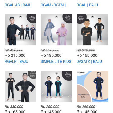
RGAL AB | BAJU
RGAM -RGTM |
RGAL | BAJU
RENANG ANAK
BAJU RENANG
RENANG ANAK
LAKI LAKI
ANAK
LAKI-LAKI
SETELAN ATAS
PEREMPUAN
BAWAH
Rp 430.000
Rp 390.000
Rp 310.000
Rp 215.000
Rp 195.000
Rp 155.000
RGALP | BAJU
SIMPLE LITE KIDS
DVGATK | BAJU
RENANG ANAK
| BAJU RENANG
RENANG ANAK
LAKI - LAKI
ANAK
LAKI-LAKI USIA TK
LENGAN PANJANG
PEREMPUAN
Rp 330.000
Rp 290.000
Rp 290.000
Rp 165.000
Rp 145.000
Rp 145.000