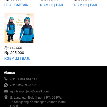
RGAL CAPTAIN
RGAM 30 | BAJU
RGAM 31 | BAJU
AMERICA | BAJU
RENANG ANAK
RENANG ANAK
RENANG ANAK
PEREMPUAN
PEREMPUAN
LAKI-LAKI
Rp 410.000
Rp 205.000
RGBM 22 | BAJU
RENANG BAYI
PEREMPUAN
Alamat
+62 81-314-814-111
+62 812-9535-8780
aghnisanproject@gmail.com
Jl. Lapangan Bola II no. 1 RT. 05 RW. 
07 Srengseng Kembangan Jakarta Barat 
11630