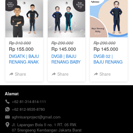
Rp 310.000
Rp 290.000
Rp 290.000
Rp 155.000
Rp 145.000
Rp 145.000
DVGATK | BAJU
DVGB | BAJU
DVGB 02 |
RENANG ANAK
RENANG BABY
BAJU RENANG
LAKI-LAKI USIA
LAKI-LAKI
BABY LAKI-
TK
LAKI
Share
Share
Share
Alamat
+62 81-314-814-111
+62 812-9535-8780
aghnisanproject@gmail.com
Jl. Lapangan Bola II no. 1 RT. 05 RW. 
07 Srengseng Kembangan Jakarta Barat 