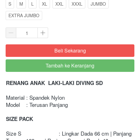
S
M
L
XL
XXL
XXXL
JUMBO
EXTRA JUMBO
Beli Sekarang
`
Tambah ke Keranjang
`
RENANG ANAK  LAKI-LAKI DIVING SD
Material : Spandek Nylon
Model    : Terusan Panjang
SIZE PACK 
Size S                        : Lingkar Dada 66 cm | Panjang 