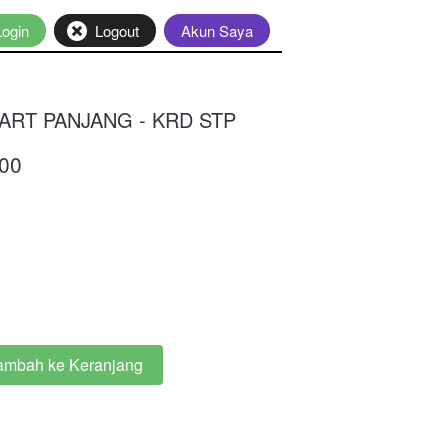
Login
`
Logout
`
Akun Saya
RT PANJANG - KRD STP
00
ambah ke Keranjang