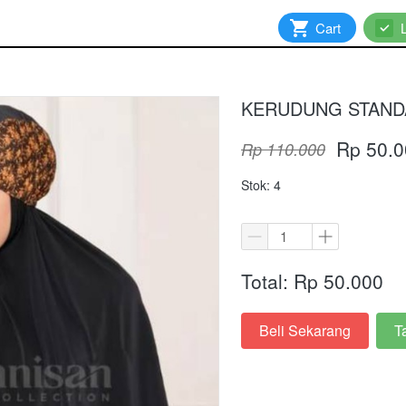
`
Cart
`
KERUDUNG STANDA
Rp 50.0
Rp 110.000
Stok: 4
Total: Rp 50.000
Beli Sekarang
T
`
`