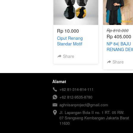
Rp 10.000
Rp 810.000
Rp 405.000
Ciput Renang
Standar Motif
NP 84| BAJU
RENANG DE
MUSLIMAH
Share
Share
Alamat
+62 81-314-814-111
+62 812-9535-8780
aghnisanproject@gmail.com
Jl. Lapangan Bola II no. 1 RT. 05 RW. 
07 Srengseng Kembangan Jakarta Barat 
11630