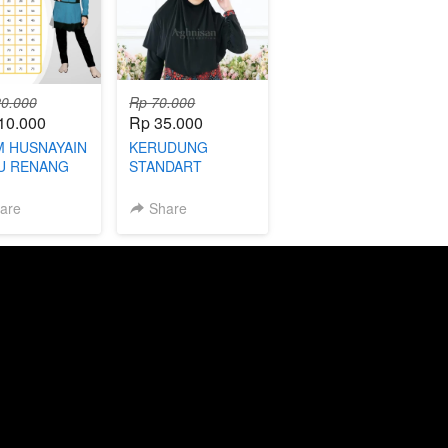
0.000
Rp 70.000
10.000
Rp 35.000
 HUSNAYAIN
KERUDUNG
JU RENANG
STANDART
EMPUAN
are
Share