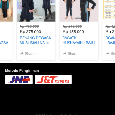
Rp 750.000
Rp 310.000
Rp 42
Rp 375.000
Rp 155.000
Rp 2
RENANG DEWASA
DVGATK
RGAM
WASA
MUSLIMAH NB 01
HUSNAYAIN | BAJU
| BA
RSI
RENANG ANAK
ANAK
LAKI-LAKI
PER
Share
Share
Sh
Metode Pengiriman