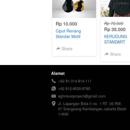
Rp 10.000
Rp 70.000
Rp 35.000
Ciput Renang
Standar Motif
KERUDUNG
STANDART
Share
Share
Alamat
+62 81-314-814-111
+62 812-9535-8780
aghnisanproject@gmail.com
Jl. Lapangan Bola II no. 1 RT. 05 RW. 
07 Srengseng Kembangan Jakarta Barat 
11630