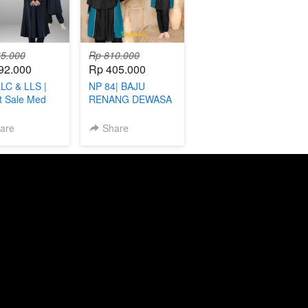
5.000
Rp 810.000
92.000
Rp 405.000
LC & LLS |
NP 84| BAJU
t Sale Med
RENANG DEWASA
Classy das
MUSLIMAH
y
are
Share