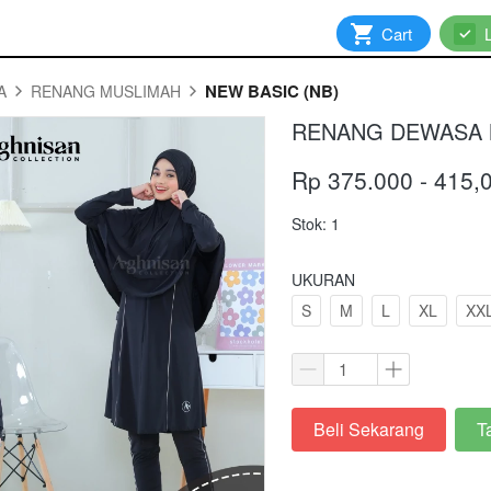
`
Cart
`
NEW BASIC (NB)
A
RENANG MUSLIMAH
RENANG DEWASA M
Rp 375.000 - 415,
Stok: 1
UKURAN
S
M
L
XL
XX
Beli Sekarang
T
`
`