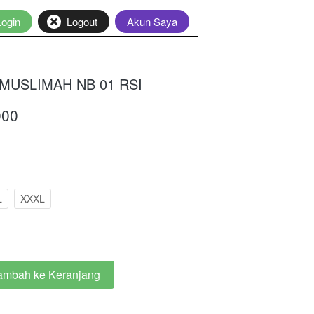
Login
`
Logout
`
Akun Saya
USLIMAH NB 01 RSI
000
L
XXXL
ambah ke Keranjang