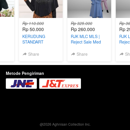
Rp 110.000
Rp 325.000
Rp 36
Rp 50.000
Rp 260.000
Rp 2
KERUDUNG
RJK MLC MLS |
RJK L
STANDART
Reject Sale Med
Rejec
PANJANG - KRD
Lite Classy das
Lite 
STP
Sporty
Sport
Share
Share
Sh
Metode Pengiriman
@
2026
Aghnisan Collection Inc.